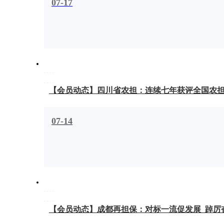
07-17
【会员动态】四川省农担：连续七年获评全国农担
07-14
【会员动态】成都再担保：对标一流促发展 踔厉