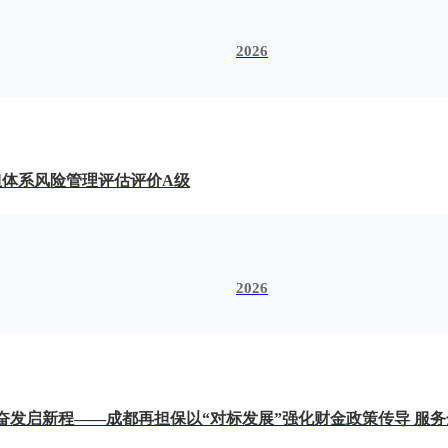
2026
体系风险管理评估评价A级
2026
奋发启新程——成都再担保以“对标发展”强化财金政策传导 服